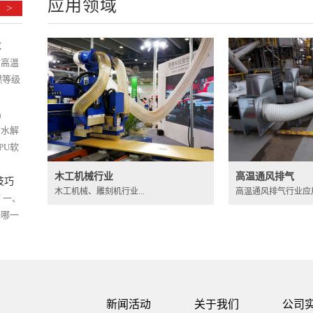
应用领域
>
求
耐高温
燃等级
..
出
耐水解
PU软
.
木工机械行业
高温通风排气
技巧
木工机械、雕刻机行业...
高温通风排气行业应
 一、
择哪一
..
能
扫路车
、集
.
新闻活动
关于我们
公司