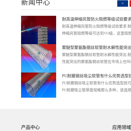
新闻中心
<
耐高温伸缩风管防火阻燃等级试验要
耐高温伸缩风管防火阻燃等级试验要求 
伸缩风管阻燃等级可达到VO级，这里阻
说明一下，所有非金属材料的燃烧性能应符.
聚醚型聚氨酯钢丝软管耐水解性能突
聚醚型聚氨酯钢丝软管耐水解性能突出 
性能突出的聚氨酯钢丝软管在市场上也叫
管，它的结构特点以坚固弹性镀铜钢丝包..
PU耐磨钢丝吸尘软管有什么优势选型
PU耐磨钢丝吸尘软管有什么优势选型技巧
PU耐磨吸尘管厚度规格那么多种，该选
种比较适合? 答：根据使用时所输送的介质.
扫路车集尘软管应该具备哪些优异性
扫路车集尘软管应该具备哪些优异性能 
的清扫集尘系统包括盘刷装置、滚刷装置
尘软管、吸口装置、和集尘箱等部分。扫..
产品中心
应用领域