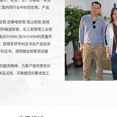
设计、研发、生产与销售一条龙
,国内同行业中的佼佼者，产品
管,防静电软管,吸尘软管,耐高
池原料输送软管，化工软管等工业软
9001及ISO14000的质量环
求。获得多项专利证书及产品检测
专利证书、透明钢丝软管测试报
的服务精神，为客户提供质优价
样品试用，可根据您的要求加工
1
2
3
4